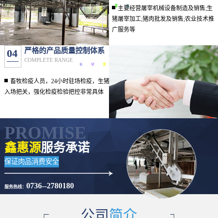
主要经营屠宰机械设备制造及销售;生
猪屠宰加工;猪肉批发及销售;农业技术推
广服务等
严格的产品质量控制体系
04
COMPLETE RANGE
畜牧检疫人员，24小时驻场检疫，生猪
入场把关，强化检疫检验把控非常具体
PROMISE
鑫惠源
服务承诺
保证肉品消费安全
0736--2780180
服务热线：
公司
简介