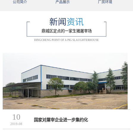
公司简介
产品展示
厂房环境
新闻
资讯
鼎城区定点的一家生猪屠宰场
DINGCHENG POINT OF A PIG SLAUGHTERHOUSE
10
国家对屠宰企业进一步集约化
2019-08