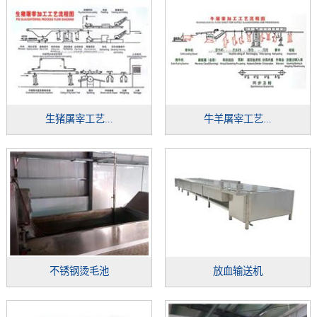
生猪屠宰工艺...
牛羊屠宰工艺...
不锈钢烫毛池
放血输送机