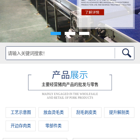
产品
展示
主要经营猪肉产品的批发与零售
MAINLY ENGAGED IN THE WHOLESALE
AND RETAIL OF PORK PRODUCTS
工艺示意图
放血烫毛类
刮毛剥皮类
提升解剖类
开边存肉类
零部件类